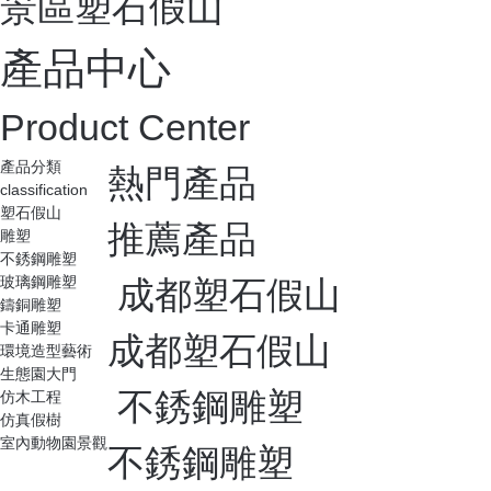
景區塑石假山
產品中心
Product Center
產品分類
熱門產品
classification
塑石假山
推薦產品
雕塑
不銹鋼雕塑
玻璃鋼雕塑
成都塑石假山
鑄銅雕塑
卡通雕塑
成都塑石假山
環境造型藝術
生態園大門
不銹鋼雕塑
仿木工程
仿真假樹
室內動物園景觀
不銹鋼雕塑