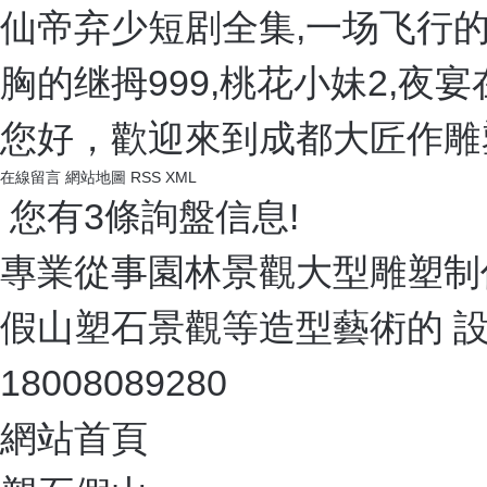
仙帝弃少短剧全集,一场飞行的
胸的继拇999,桃花小妹2,
您好，歡迎來到成都大匠作雕
在線留言
網站地圖
RSS
XML
您有
3
條詢盤信息!
專業從事園林景觀大型雕塑制
假山塑石景觀等造型藝術的 
18008089280
網站首頁